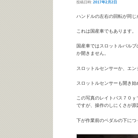
投稿日時:
2017年2月2日
テ
ン
ハンドルの左右の回転が同じ
ン
ツ
これは国産車でもあります。
ツ
へ
国産車ではスロットルバルブ
か開きません。
へ
移
スロットルセンサーか、エン
移
動
スロットルセンサーも開き始
動
この写真のレイトバス７０ｙ
ですが、操作のしにくさが原
下が作業前のペダルの下につ