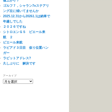
値上がり？
ゴルフ７，シャラン7nステアリ
ング左に傾いてませんか
2025.12.31から20261.1は納車で
年越しでした
２０２６ですね
シトロエンＧＳ ピエール来
航 ２
ピエール来航
ラビアド３日目 仮り位置ハン
ガー
ラビットアドレス?
久しぶりに 解決です
アーカイブ
ア
ー
カ
イ
ブ