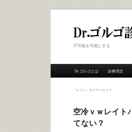
Dr.ゴルゴ診療
不可能を可能にする
メ
Dr.ゴルゴとは
メ
診療理念
サ
イ
ン
イ
ブ
メ
「
レイト
」タグアーカイブ
ニ
ン
コ
ュ
ー
空冷ｖｗレイト
コ
ン
てない？
ン
テ