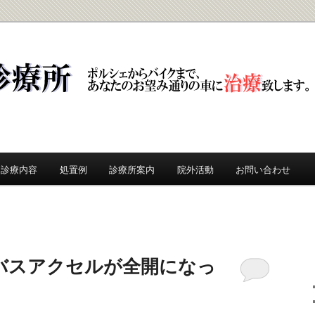
所
診療内容
処置例
診療所案内
院外活動
お問い合わせ
バスアクセルが全開になっ