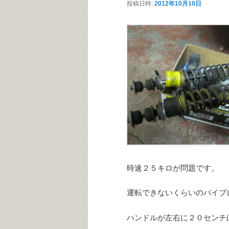
投稿日時:
2012年10月10日
テ
ン
ン
ツ
ツ
へ
へ
移
移
動
動
時速２５キロが問題です。
運転できないくらいのバイブ
ハンドルが左右に２０センチ