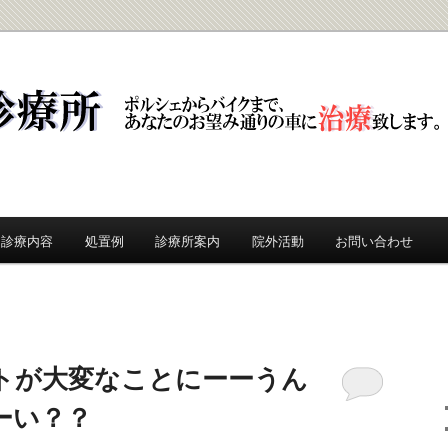
所
診療内容
処置例
診療所案内
院外活動
お問い合わせ
トが大変なことにーーうん
ーい？？