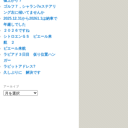
値上がり？
ゴルフ７，シャラン7nステアリ
ング左に傾いてませんか
2025.12.31から20261.1は納車で
年越しでした
２０２６ですね
シトロエンＧＳ ピエール来
航 ２
ピエール来航
ラビアド３日目 仮り位置ハン
ガー
ラビットアドレス?
久しぶりに 解決です
アーカイブ
ア
ー
カ
イ
ブ