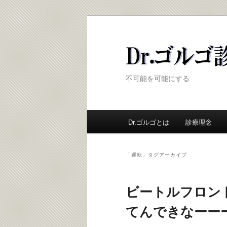
Dr.ゴルゴ診療
不可能を可能にする
メ
Dr.ゴルゴとは
メ
診療理念
サ
イ
ン
イ
ブ
メ
「
運転
」タグアーカイブ
ニ
ン
コ
ュ
ー
ビートルフロン
コ
ン
てんできなーー
ン
テ