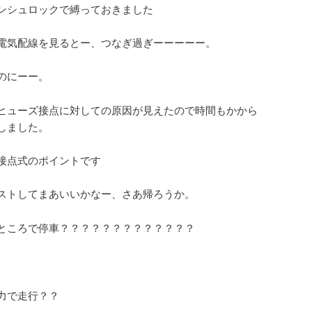
ンシュロックで縛っておきました
電気配線を見るとー、つなぎ過ぎーーーーー。
のにーー。
ヒューズ接点に対しての原因が見えたので時間もかから
しました。
接点式のポイントです
ストしてまあいいかなー、さあ帰ろうか。
ところで停車？？？？？？？？？？？？？
力で走行？？