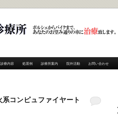
所
診療内容
処置例
診療所案内
院外活動
お問い合わせ
火系コンピュファイヤート