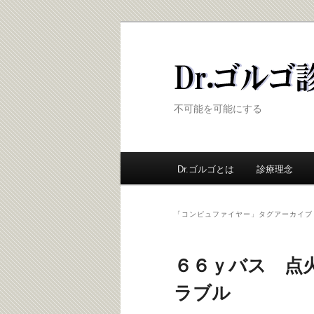
Dr.ゴルゴ診療
不可能を可能にする
メ
Dr.ゴルゴとは
メ
診療理念
サ
イ
ン
イ
ブ
メ
「
コンピュファイヤー
」タグアーカイブ
ニ
ン
コ
ュ
ー
６６ｙバス 点
コ
ン
ラブル
ン
テ