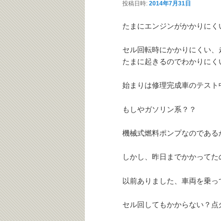
投稿日時:
2014年7月31日
テ
ン
たまにエンジンがかかりに
ン
ツ
セル回転時にかかりにくい、
たまに起きるのでわかりにく
ツ
へ
始まりは修理完成車のテスト
へ
移
もしやガソリン系？？
移
動
機械式燃料ポンプなのである
動
しかし、昨日までかかってた
以前ありました、車両を乗っ
セル回してもかからない？点