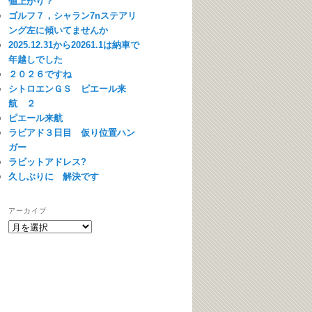
値上がり？
ゴルフ７，シャラン7nステアリ
ング左に傾いてませんか
2025.12.31から20261.1は納車で
年越しでした
２０２６ですね
シトロエンＧＳ ピエール来
航 ２
ピエール来航
ラビアド３日目 仮り位置ハン
ガー
ラビットアドレス?
久しぶりに 解決です
アーカイブ
ア
ー
カ
イ
ブ