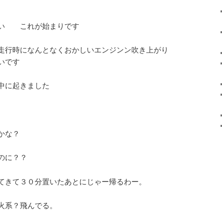
くい これが始まりです
走行時になんとなくおかしいエンジンン吹き上がり
いです
中に起きました
かな？
のに？？
てきて３０分置いたあとにじゃー帰るわー。
火系？飛んでる。