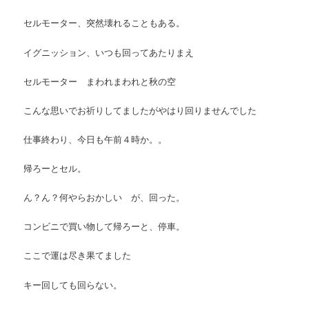
ン
ツ
セルモーター、突然壊れることもある。
ツ
へ
イグニッション、いつも回ってあたりまえ
へ
移
セルモーター まわれまわれと秋の空
移
動
こんな思いでお祈りしてましたがやはり回りませんでした
動
仕事終わり、今日も午前４時か。。
帰ろーとセル。
ん？ん？何やらおかしい が、回った。
コンビニで買い物して帰ろーと、停車。
ここで運は尽き果てました
キー回しても回らない。