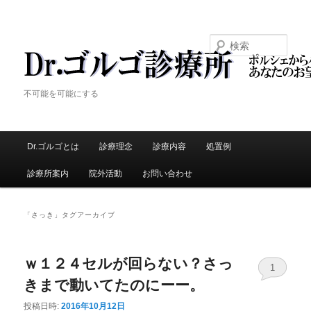
検索
Dr.ゴルゴ診療所
不可能を可能にする
メ
Dr.ゴルゴとは
メ
診療理念
診療内容
処置例
サ
イ
ン
診療所案内
院外活動
お問い合わせ
イ
ブ
メ
ニ
ン
コ
ュ
「
さっき
」タグアーカイブ
ー
コ
ン
ｗ１２４セルが回らない？さっ
ン
テ
1
きまで動いてたのにーー。
テ
ン
投稿日時:
2016年10月12日