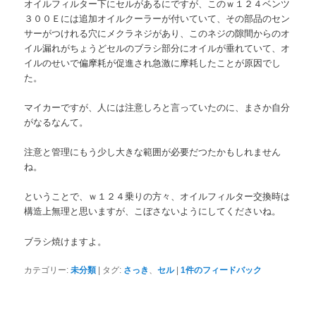
オイルフィルター下にセルがあるにですが、このｗ１２４ベンツ
３００Ｅには追加オイルクーラーが付いていて、その部品のセン
サーがつけれる穴にメクラネジがあり、このネジの隙間からのオ
イル漏れがちょうどセルのブラシ部分にオイルが垂れていて、オ
イルのせいで偏摩耗が促進され急激に摩耗したことが原因でし
た。
マイカーですが、人には注意しろと言っていたのに、まさか自分
がなるなんて。
注意と管理にもう少し大きな範囲が必要だつたかもしれません
ね。
ということで、ｗ１２４乗りの方々、オイルフィルター交換時は
構造上無理と思いますが、こぼさないようにしてくださいね。
ブラシ焼けますよ。
カテゴリー:
未分類
|
タグ:
さっき
、
セル
|
1
件のフィードバック