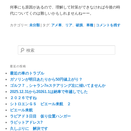
何事にも原因があるので、理解して対策ができなければ今後の時
代についてくのは難しいかもしれませんねーー。
カテゴリー:
未分類
|
タグ:
アメ車
、
リア
、
破損
、
車種
|
コメントを残す
検索
最近の投稿
最近の車のトラブル
ガソリンが明日あたりから50円値上がり？
ゴルフ７，シャラン7nステアリング左に傾いてませんか
2025.12.31から20261.1は納車で年越しでした
２０２６ですね
シトロエンＧＳ ピエール来航 ２
ピエール来航
ラビアド３日目 仮り位置ハンガー
ラビットアドレス?
久しぶりに 解決です