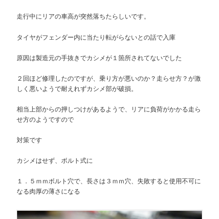
ン
ツ
走行中にリアの車高が突然落ちたらしいです。
ツ
へ
タイヤがフェンダー内に当たり転がらないとの話で入庫
へ
移
原因は製造元の手抜きでカシメが１箇所されてないでした
移
動
２回ほど修理したのですが、乗り方が悪いのか？走らせ方？が激
しく悪いようで耐えれずカシメ部が破損。
動
相当上部からの押しつけがあるようで、リアに負荷がかかる走ら
せ方のようですので
対策です
カシメはせず、ボルト式に
１．５ｍｍボルト穴で、長さは３ｍｍ穴、失敗すると使用不可に
なる肉厚の薄さになる