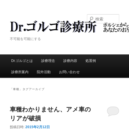
検索
Dr.ゴルゴ診療所
不可能を可能にする
メ
Dr.ゴルゴとは
メ
診療理念
診療内容
処置例
サ
イ
ン
診療所案内
院外活動
お問い合わせ
イ
ブ
メ
ニ
ン
コ
ュ
「
車種
」タグアーカイブ
ー
コ
ン
車種わかりません、アメ車の
ン
テ
リアが破損
テ
ン
投稿日時:
2015年2月12日