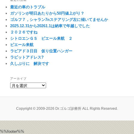
最近の車のトラブル
ガソリンが明日あたりから50円値上がり？
ゴルフ７，シャラン7nステアリング左に傾いてませんか
2025.12.31から20261.1は納車で年越しでした
２０２６ですね
シトロエンＧＳ ピエール来航 ２
ピエール来航
ラビアド３日目 仮り位置ハンガー
ラビットアドレス?
久しぶりに 解決です
アーカイブ
ア
ー
カ
イ
ブ
Copyright © 2009-2026 Dr.ゴルゴ診療所 ALL Rights Reserved.
%%footer%%