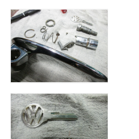
ン
ツ
ツ
へ
へ
移
移
動
動