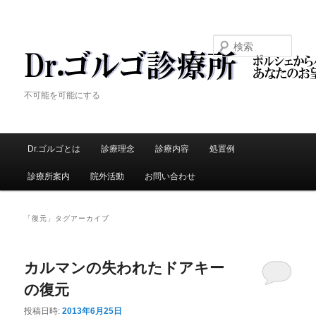
検索
Dr.ゴルゴ診療所
不可能を可能にする
メ
Dr.ゴルゴとは
メ
診療理念
診療内容
処置例
サ
イ
ン
診療所案内
院外活動
お問い合わせ
イ
ブ
メ
ニ
ン
コ
ュ
「
復元
」タグアーカイブ
ー
コ
ン
カルマンの失われたドアキー
ン
テ
の復元
テ
ン
投稿日時:
2013年6月25日