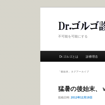
Dr.ゴルゴ診療
不可能を可能にする
メ
Dr.ゴルゴとは
メ
診療理念
サ
イ
ン
イ
ブ
メ
「
後始末
」タグアーカイブ
ニ
ン
コ
ュ
ー
猛暑の後始末、
コ
ン
投稿日時:
2012年12月19日
ン
テ