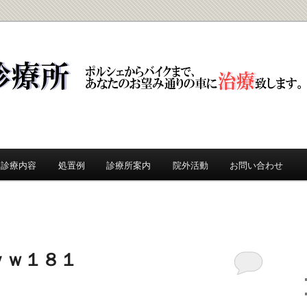
所
診療内容
処置例
診療所案内
院外活動
お問い合わせ
ｖｗ１８１