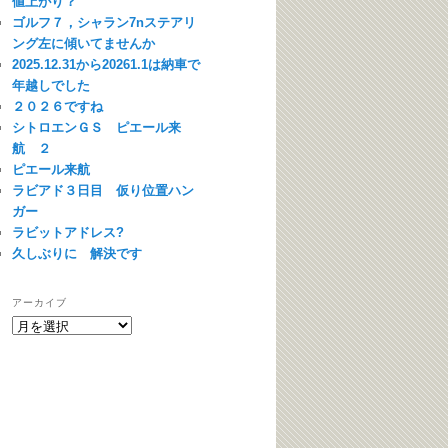
値上がり？
ゴルフ７，シャラン7nステアリ
ング左に傾いてませんか
2025.12.31から20261.1は納車で
年越しでした
２０２６ですね
シトロエンＧＳ ピエール来
航 ２
ピエール来航
ラビアド３日目 仮り位置ハン
ガー
ラビットアドレス?
久しぶりに 解決です
アーカイブ
ア
ー
カ
イ
ブ