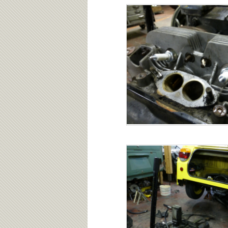
テ
ン
ン
ツ
ツ
へ
へ
移
移
動
動