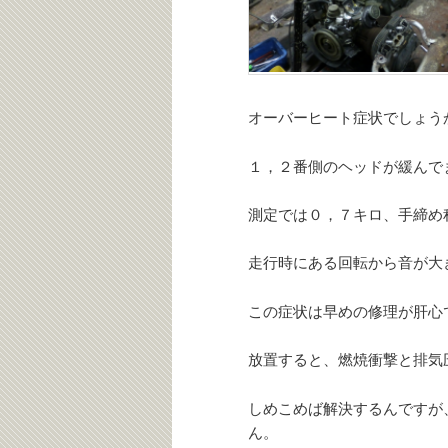
オーバーヒート症状でしょう
１，２番側のヘッドが緩んで
測定では０，７キロ、手締め
走行時にある回転から音が大
この症状は早めの修理が肝心
放置すると、燃焼衝撃と排気
しめこめば解決するんですが
ん。