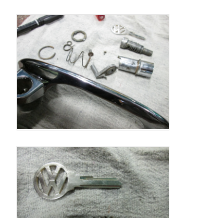
ン
ツ
ツ
へ
へ
移
移
動
動