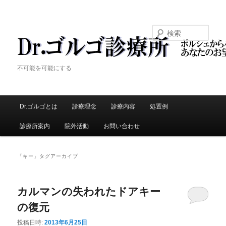
検索
Dr.ゴルゴ診療所
不可能を可能にする
メ
Dr.ゴルゴとは
メ
診療理念
診療内容
処置例
サ
イ
ン
診療所案内
院外活動
お問い合わせ
イ
ブ
メ
ニ
ン
コ
ュ
「
キー
」タグアーカイブ
ー
コ
ン
カルマンの失われたドアキー
ン
テ
の復元
テ
ン
投稿日時:
2013年6月25日