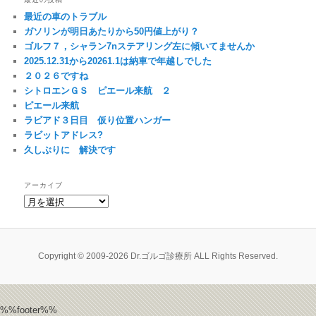
最近の車のトラブル
ガソリンが明日あたりから50円値上がり？
ゴルフ７，シャラン7nステアリング左に傾いてませんか
2025.12.31から20261.1は納車で年越しでした
２０２６ですね
シトロエンＧＳ ピエール来航 ２
ピエール来航
ラビアド３日目 仮り位置ハンガー
ラビットアドレス?
久しぶりに 解決です
アーカイブ
ア
ー
カ
イ
ブ
Copyright © 2009-2026 Dr.ゴルゴ診療所 ALL Rights Reserved.
%%footer%%