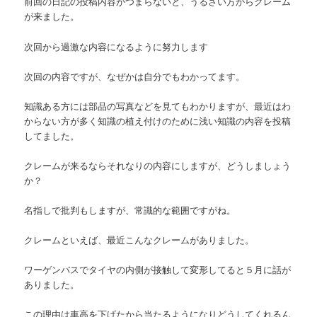
前回の日記の投稿内容がつまらないと、うるさい方からクレーム
ン
ツ
が来ました。
ツ
へ
次回から過激な内容になるように努力します
へ
次回の内容ですが、なぜかは自分でもわかってます。
移
知識ある方には部品の写真などを見てもわかりますが、最近はわ
移
動
からない方が多く知識の植え付けのために浅い知識の内容を投稿
してました。
動
クレームが来るならそれなりの内容にしますが、どうしましょう
か？
名指しで批判もしますが、常識的な範囲ですがね。
クレームといえば、最近こんなクレームがありました。
ワーゲンバスでタイヤの内側が接触して変形してると５月に話が
ありました。
この理由は車高を下げたから当たるようになりどうしてくれるん