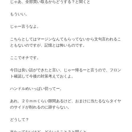
じゃあ、全部買い取るからどうする？と聞くと
もういい。
じゃー言うなよ。
こちらとしてはマージンなんてもらってないから文句言われるこ
ともないのですが、記憶とは怖いものです。
ここでオチです。
今日は良い話ができたと言い、じゃー帰るーと言うので、フロン
ト確認して今後の対策考えておくよ。
ハンドルめいっぱい切ってー。
あれ、２０ｍｍくらい隙間あるけど、おまけに当たるならタイヤ
のサイドが削れるのに跡すらない。
どうして？
当たってないけど、どういうこと？と聞くと