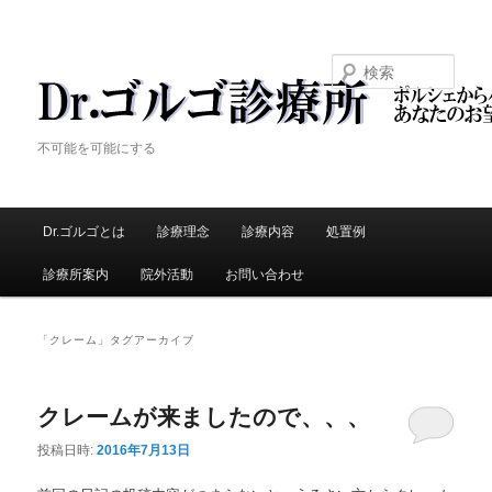
検索
Dr.ゴルゴ診療所
不可能を可能にする
メ
Dr.ゴルゴとは
メ
診療理念
診療内容
処置例
サ
イ
ン
診療所案内
院外活動
お問い合わせ
イ
ブ
メ
ニ
ン
コ
ュ
「
クレーム
」タグアーカイブ
ー
コ
ン
クレームが来ましたので、、、
ン
テ
投稿日時:
2016年7月13日
テ
ン