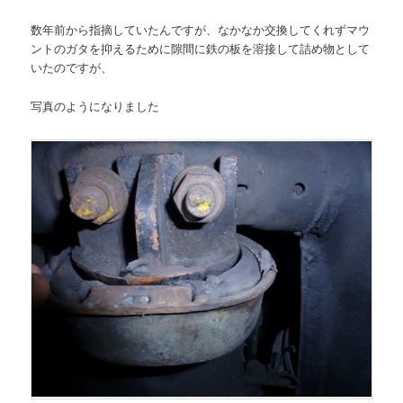
ン
ツ
数年前から指摘していたんですが、なかなか交換してくれずマウ
ントのガタを抑えるために隙間に鉄の板を溶接して詰め物として
ツ
へ
いたのですが、
へ
移
写真のようになりました
移
動
動