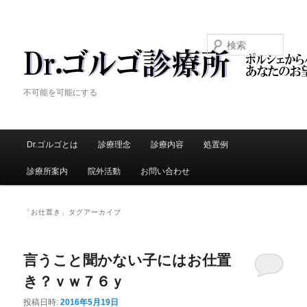
検索
Dr.ゴルゴ診療所
不可能を可能にする
メ
Dr.ゴルゴとは
メ
診療理念
診療内容
処置例
サ
イ
ン
診療所案内
院外活動
お問い合わせ
イ
ブ
メ
ニ
ン
コ
ュ
「
お仕置き
」タグアーカイブ
ー
コ
ン
言うこと聞かない子にはお仕置
ン
テ
き？ｖｗ７６ｙ
テ
ン
投稿日時:
2016年5月19日